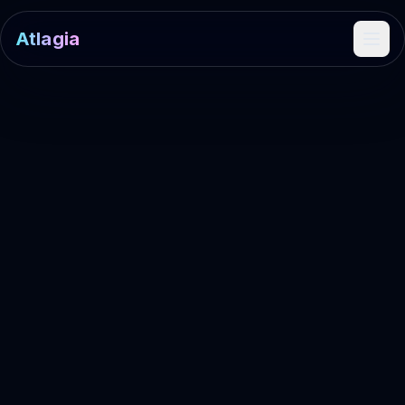
Atlagia
Ope