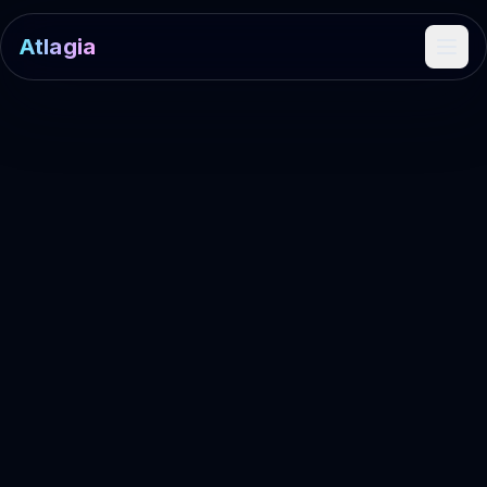
Atlagia
Ope