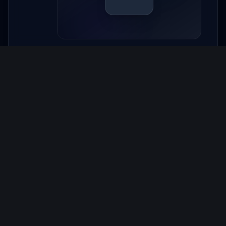
Online-Buchung
Automatische Erinnerungen
Ressourcenallokation
Multi-Standort-Unterstützung
40%
Zeitersparnis
Klinisch