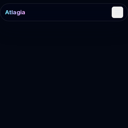
Atlagia
Ope