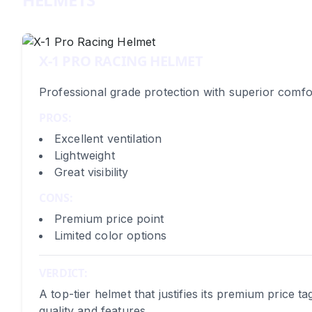
X-1 PRO RACING HELMET
Professional grade protection with superior comfo
PROS:
Excellent ventilation
Lightweight
Great visibility
CONS:
Premium price point
Limited color options
VERDICT:
A top-tier helmet that justifies its premium price t
quality and features.