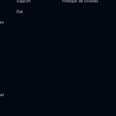
Support
Politique de cookies
État
res
ail